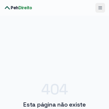
Peh
Direito
Diagnóstico Completo
›
Consulta Premium
›
Planos
›
Metodologia
›
Soluções
404
Esta página não existe