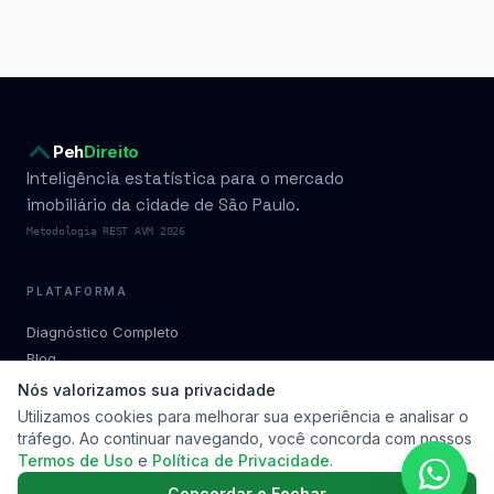
Peh
Direito
Inteligência estatística para o mercado
imobiliário da cidade de São Paulo.
Metodologia REST AVM 2026
PLATAFORMA
Diagnóstico Completo
Blog
Condomínios por bairro
Nós valorizamos sua privacidade
Planos
Utilizamos cookies para melhorar sua experiência e analisar o
tráfego. Ao continuar navegando, você concorda com nossos
Metodologia
Termos de Uso
e
Política de Privacidade
.
Soluções
Contato
Concordar e Fechar