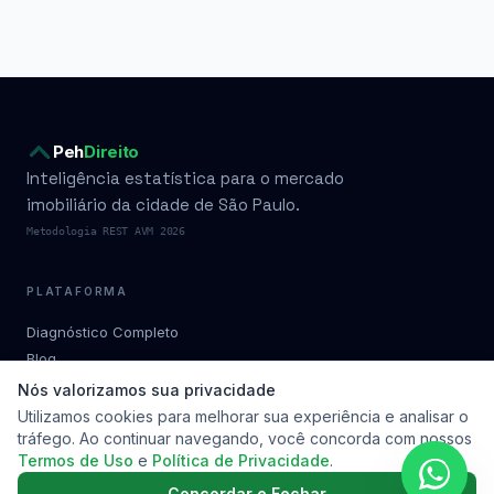
Peh
Direito
Inteligência estatística para o mercado
imobiliário da cidade de São Paulo.
Metodologia REST AVM 2026
PLATAFORMA
Diagnóstico Completo
Blog
Condomínios por bairro
Nós valorizamos sua privacidade
Planos
Utilizamos cookies para melhorar sua experiência e analisar o
tráfego. Ao continuar navegando, você concorda com nossos
Metodologia
Termos de Uso
e
Política de Privacidade
.
Soluções
Contato
Concordar e Fechar