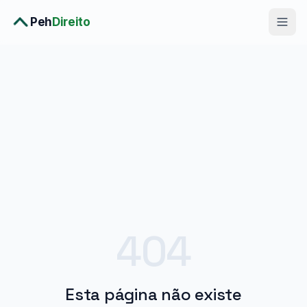
Peh
Direito
Diagnóstico Completo
›
Consulta Premium
›
Planos
›
Metodologia
›
Soluções
404
Esta página não existe