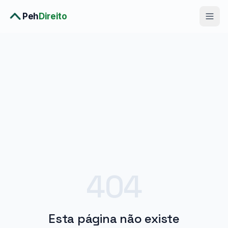
Peh
Direito
Diagnóstico Completo
›
Consulta Premium
›
Planos
›
Metodologia
›
Soluções
404
Esta página não existe