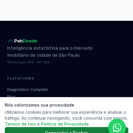
Peh
Direito
Inteligência estatística para o mercado
imobiliário da cidade de São Paulo.
Metodologia REST AVM 2026
PLATAFORMA
Diagnóstico Completo
Blog
Condomínios por bairro
Nós valorizamos sua privacidade
Planos
Utilizamos cookies para melhorar sua experiência e analisar o
tráfego. Ao continuar navegando, você concorda com nossos
Metodologia
Termos de Uso
e
Política de Privacidade
.
Soluções
Contato
Concordar e Fechar