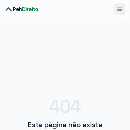
Peh
Direito
Diagnóstico Completo
›
Consulta Premium
›
Planos
›
Metodologia
›
Soluções
404
Esta página não existe