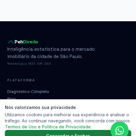
Peh
Direito
Inteligência estatística para o mercado
imobiliário da cidade de São Paulo.
Metodologia REST AVM 2026
PLATAFORMA
Diagnóstico Completo
Blog
Condomínios por bairro
Nós valorizamos sua privacidade
Planos
Utilizamos cookies para melhorar sua experiência e analisar o
tráfego. Ao continuar navegando, você concorda com nossos
Metodologia
Termos de Uso
e
Política de Privacidade
.
Soluções
Contato
Concordar e Fechar