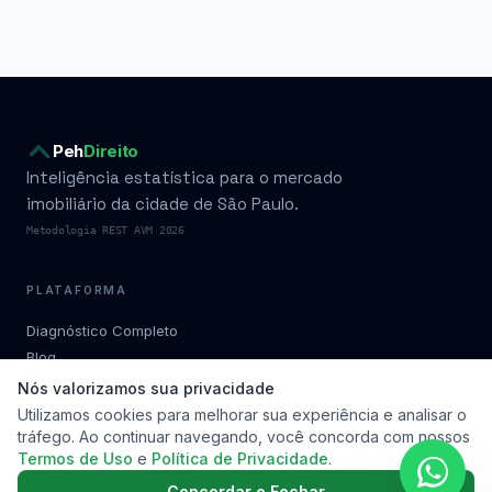
Peh
Direito
Inteligência estatística para o mercado
imobiliário da cidade de São Paulo.
Metodologia REST AVM 2026
PLATAFORMA
Diagnóstico Completo
Blog
Condomínios por bairro
Nós valorizamos sua privacidade
Planos
Utilizamos cookies para melhorar sua experiência e analisar o
tráfego. Ao continuar navegando, você concorda com nossos
Metodologia
Termos de Uso
e
Política de Privacidade
.
Soluções
Contato
Concordar e Fechar