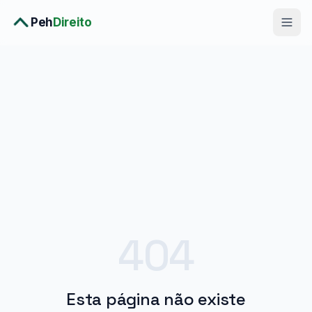
Peh
Direito
Diagnóstico Completo
›
Consulta Premium
›
Planos
›
Metodologia
›
Soluções
404
Esta página não existe